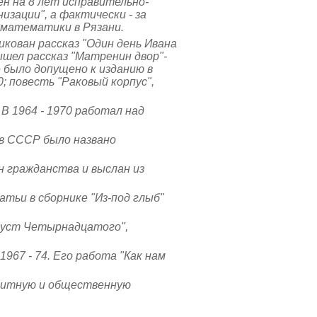
ен на 8 лет исправительно-
зации", а фактически - за
 математики в Рязани.
икован рассказ "Один день Ивана
ышел рассказ "Матренин двор"-
 было допущено к изданию в
0; повесть "Раковый корпус",
 В
1964 - 1970
работал над
 в СССР было названо
н гражданства и выслан из
атьи в сборнике "Из-под глыб"
вгуст Четырнадцатого",
967 - 74. Его работа "Как нам
ащитную и общественную