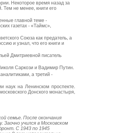
ории. Некоторое время назад за
 Тем не менее, книги его
нные главной теме -
ких газетах - «Таймс»,
етского Союза как предатель, а
ссию и узнал, что его книги и
льей Дмитриевной писатель
Николя Саркози и Вадимир Путин.
аналитиками, а третий -
ии наук на Ленинском проспекте.
московского Донского монастыря,
кой семье. После окончания
 Заочно учился в Московском
ронт. С 1943 по 1945