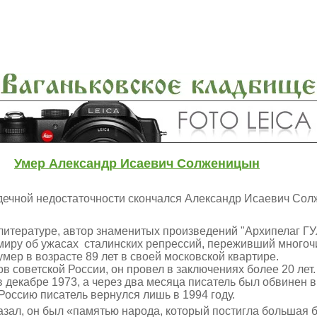
Умер Александр Исаевич Солженицын
ердечной недостаточности скончался Александр Исаевич Со
итературе, автор знаменитых произведений "Архипелаг ГУЛ
миру об ужасах сталинских репрессий, переживший многоч
умер в возрасте 89 лет в своей московской квартире.
в советской России, он провел в заключениях более 20 ле
в декабре 1973, а через два месяца писатель был обвинен 
Россию писатель вернулся лишь в 1994 году.
зал, он был «памятью народа, который постигла большая б