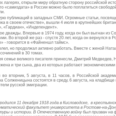
их лагерях, открыли миру обратную сторону российской ист
го «самиздата» в России можно было поплатиться свободой.
ли.
ю публикаций в западных СМИ. Огромные статьи, посвяще
 в своем отечестве», вышли 4 июля в крупнейших британс
, «Гардиан», «Индепендент».
 дважды. Впервые в 1974 году, когда он был выгнан из Сов
и. Во второй же раз - спустя 20 лет, когда он вернулся в Ро
» - говорится в «Файненшл таймс».
ел, но продолжал активно работать. Вместе с женой Ната
 сочинений в 30 томах.
я семье великого писателя принесли, Дмитрий Медведев, 
жена и три сына, два из которых работают экономическими 
 во вторник, 5 августа, в 11 часов, в Российской академ
 Солженицына состоятся в среду, 6 августа, на кладбище 
тели русской эмиграции.
одился 11 декабря 1918 года в Кисловодске, в крестьянс
матический факультет университета в Ростове-на-Дону.
ры и истории. В Отечественную войну был призван на ф