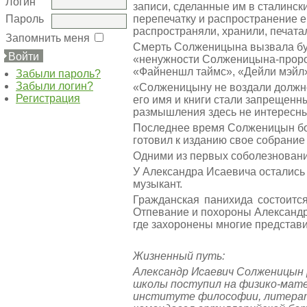
Логин
записи, сделанные им в сталинск
перепечатку и распространение е
Пароль
распространяли, хранили, печата
Запомнить меня
Смерть Солженицына вызвала бур
Войти
«ненужности Солженицына-пророка
«Файненшл таймс», «Дейли мэйл»
Забыли пароль?
Забыли логин?
«Солженицыну не воздали должное
Регистрация
его имя и книги стали запрещенным
размышления здесь не интересны
Последнее время Солженицын бол
готовил к изданию свое собрание
Одними из первых соболезновани
У Александра Исаевича остались 
музыкант.
Гражданская панихида состоится
Отпевание и похороны Александра
где захоронены многие представи
Жизненный путь:
Александр Исаевич Солженицын р
школы поступил на физико-мате
институте философии, литерату