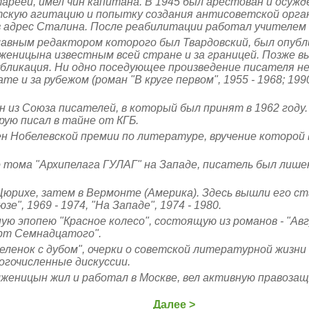
реей, имел чин капитана. В 1945 был арестован и осужд
скую агитацию и попытку создания антисоветской органи
 в адрес Сталина. После реабилитации работал учителем
главным редактором которого был Твардовский, был опубл
женицына известным всей стране и за границей. Позже в
бликация. Ни одно поседующее произведение писателя не
е и за рубежом (роман "В круге первом", 1955 - 1968; 199
 из Союза писателей, в который был принят в 1962 году.
орую писал в тайне от КГБ
.
н Нобелевской премии по литературе, вручение которой
го тома "Архипелага ГУЛАГ" на Западе, писатель был лише
Цюрихе, затем в Вермонте (Америка). Здесь вышли его ст
е", 1969 - 1974, "На Западе", 1974 - 1980.
ую эпопею "Красное колесо", состоящую из романов - "А
рт Семнадцатого".
еленок с дубом", очерки о советской литературной жизни 1
огочисленные дискуссии.
олженицын жил и работал в Москве, вел активную правоз
Далее >