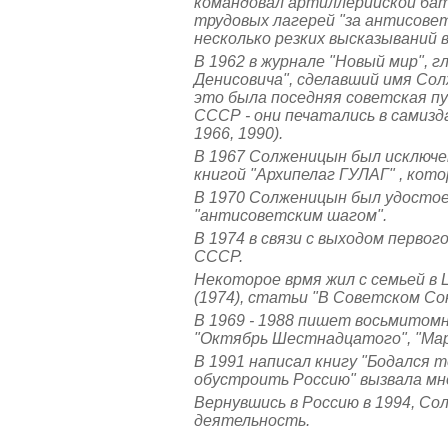
командовал артиллерийской бата
трудовых лагерей "за антисовет
несколько резких высказываний
В 1962 в журнале "Новый мир", 
Денисовича", сделавший имя Сол
это была поседняя советская пу
СССР - они печатались в самиздат
1966, 1990).
В 1967 Солженицын был исключен
книгой "Архипелаг ГУЛАГ" , кот
В 1970 Солженицын был удостое
"антисоветским шагом".
В 1974 в связи с выходом перво
СССР.
Некоторое врмя жил с семьей в 
(1974), статьи "В Советском Союз
В 1969 - 1988 пишет восьмитомн
"Октябрь Шестнадцатого", "Ма
В 1991 написал книгу "Бодался т
обустроить Россию" вызвала мн
Вернувшись в Россию в 1994, С
деятельность.