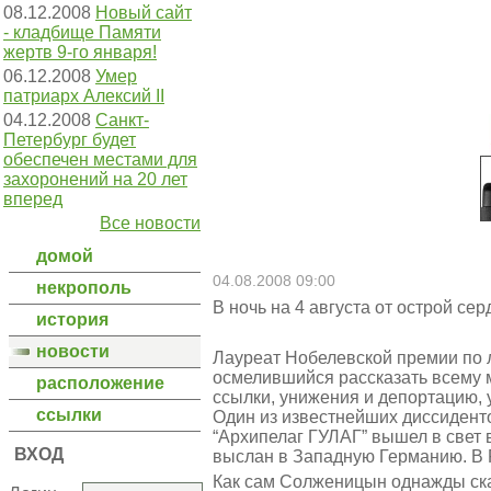
08.12.2008
Новый сайт
- кладбище Памяти
жертв 9-го января!
06.12.2008
Умер
патриарх Алексий II
04.12.2008
Санкт-
Петербург будет
обеспечен местами для
захоронений на 20 лет
вперед
Все новости
домой
04.08.2008 09:00
некрополь
В ночь на 4 августа от острой с
история
новости
Лауреат Нобелевской премии по л
осмелившийся рассказать всему 
расположение
ссылки, унижения и депортацию, 
ссылки
Один из известнейших диссиденто
“Архипелаг ГУЛАГ” вышел в свет 
ВХОД
выслан в Западную Германию. В 
Как сам Солженицын однажды ска