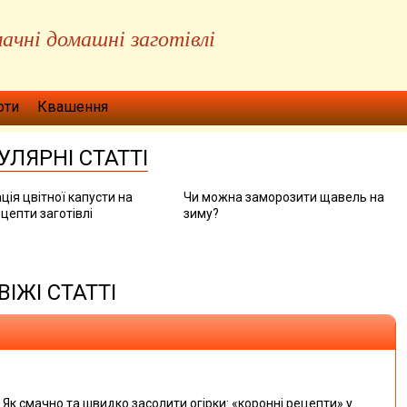
ачні домашні заготівлі
оти
Квашення
УЛЯРНІ СТАТТІ
ція цвітної капусти на
Чи можна заморозити щавель на
цепти заготівлі
зиму?
ВІЖІ СТАТТІ
Як смачно та швидко засолити огірки: «коронні рецепти» у