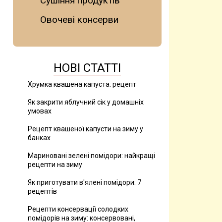
Сушіння продуктів
Овочеві консерви
НОВІ СТАТТІ
Хрумка квашена капуста: рецепт
Як закрити яблучний сік у домашніх
умовах
Рецепт квашеної капусти на зиму у
банках
Мариновані зелені помідори: найкращі
рецепти на зиму
Як приготувати в'ялені помідори: 7
рецептів
Рецепти консервації солодких
помідорів на зиму: консервовані,