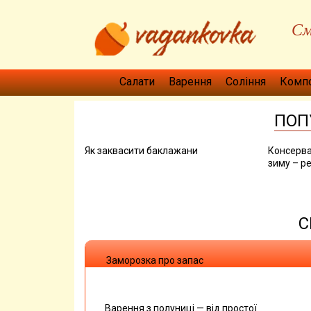
См
Салати
Варення
Соління
Комп
ПОП
Як заквасити баклажани
Консерва
зиму – ре
С
Заморозка про запас
Варення з полуниці — від простої