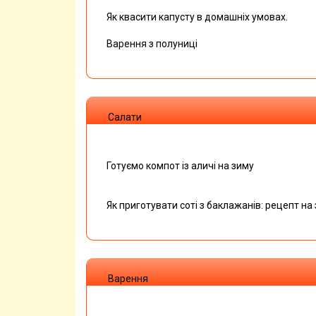
Як квасити капусту в домашніх умовах.
Варення з полуниці
Салати
Готуємо компот із аличі на зиму
Як приготувати соті з баклажанів: рецепт на
Варення