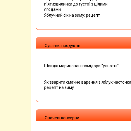
п'ятихвилинки до густої з цілими
ягодами
Яблучний сік на зиму: рецепт
Сушіння продуктів
Швидкі мариновані помідори "ульотні"
Як зварити смачне варення з яблук часточк
рецепт на зиму
Овочеві консерви