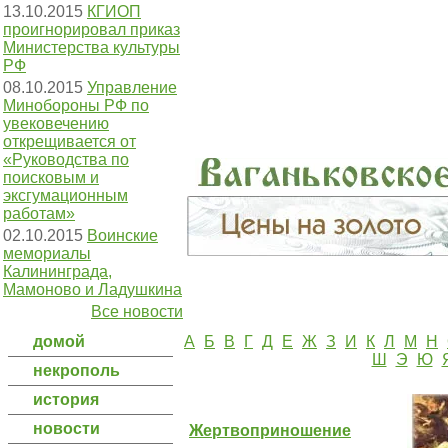
13.10.2015
КГИОП
проигнорировал приказ
Министерства культуры
РФ
08.10.2015
Управление
Минобороны РФ по
увековечению
открещивается от
«Руководства по
поисковым и
эксгумационным
работам»
02.10.2015
Воинские
мемориалы
Калининграда,
Мамоново и Ладушкина
Все новости
домой
А
Б
В
Г
Д
Е
Ж
З
И
К
Л
М
Н
Ш
Э
Ю
некрополь
история
новости
Жертвоприношение