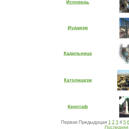
Исповедь
Иудаизм
Кадильница
Католицизм
Кенотаф
Первая Предыдущая
1
2
3
4
5
Последняя